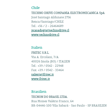
Chile
TECHNO DRIVE COMPANIA ELECTROMECANICA SpA
José Santiago Aldunate 2756
Renca/Santiago/CHILE
Tel.: +56 / 2 – 26464689
pcasadog(at)technodrive.cl
www.technodrive.cl
Italien
FRITEC S.R.L.
Via A. Ercolani, 7/A
40026 Imola (BO) / ITALIEN
Tel.: +39 / 0542 - 22948
Fax: +39 / 0542 - 33464
sales(at)fritec.it
www.fritec.it
Brasilien
TECNON DO BRASIL LTDA.
Rua Moises Valério Franco, 64
BR-04446-100 Vila Sabará - Sao Paulo - SP BRASILIEN