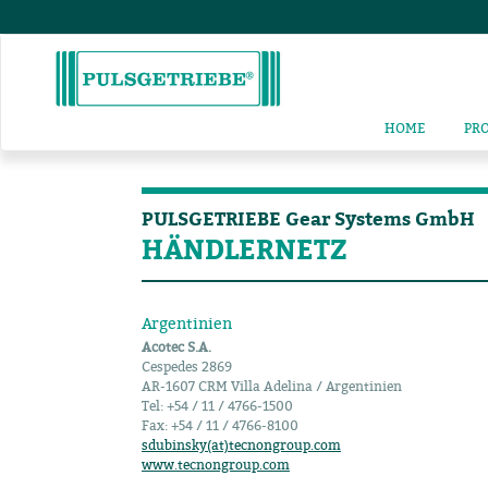
HOME
PR
PULSGETRIEBE Gear Systems GmbH
HÄNDLERNETZ
Argentinien
Acotec S.A.
Cespedes 2869
AR-1607 CRM Villa Adelina / Argentinien
Tel: +54 / 11 / 4766-1500
Fax: +54 / 11 / 4766-8100
sdubinsky(at)tecnongroup.com
www.tecnongroup.com