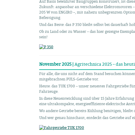
Auf Basis bewährter Baugruppen konstruiert, ist diese
Zukunft: anpassbar an verschiedene Elektromotoren –
205 W von ENGIRO –, mit nahezu unbegrenzten Option
Befestigung.
Und das Beste: das P 350 bleibt selbst bei dauerhaft 
Ob zu Land oder zu Wasser – das hier gezeigte Exemp
sein!
November 2025 |
Agritechnica 2025 – das heut
Für alle, die uns nicht auf dem Stand besuchen können
mitgebrachten PULS-Getriebe vor.
Heute: das TUK 1700 – unser neuestes Fahrgetriebe fü
Fahrzeuge.
In diese Neuentwicklung sind über 15 Jahre Erfahrung i
eine ultrakompakte, energieeffiziente elektrische Ant
Wo andere Getriebe bereits Kühlung benötigen, bleibt 
Und wer genau hinschaut, entdeckt das Getriebe auf ei