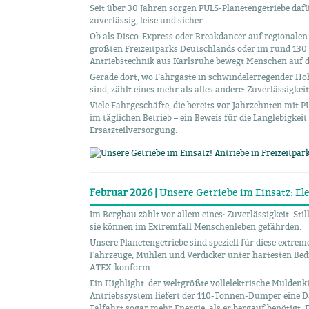
Seit über 30 Jahren sorgen PULS-Planetengetriebe dafü
zuverlässig, leise und sicher.
Ob als Disco-Express oder Breakdancer auf regionalen
größten Freizeitparks Deutschlands oder im rund 130
Antriebstechnik aus Karlsruhe bewegt Menschen auf d
Gerade dort, wo Fahrgäste in schwindelerregender Hö
sind, zählt eines mehr als alles andere: Zuverlässigkeit
Viele Fahrgeschäfte, die bereits vor Jahrzehnten mit 
im täglichen Betrieb – ein Beweis für die Langlebigke
Ersatzteilversorgung.
Februar 2026 |
Unsere Getriebe im Einsatz: El
Im Bergbau zählt vor allem eines: Zuverlässigkeit. Sti
sie können im Extremfall Menschenleben gefährden.
Unsere Planetengetriebe sind speziell für diese extre
Fahrzeuge, Mühlen und Verdicker unter härtesten Bedin
ATEX-konform.
Ein Highlight: der weltgrößte vollelektrische Mulden
Antriebssystem liefert der 110-Tonnen-Dumper eine Da
Talfahrt sogar mehr Energie, als er bergauf benötigt.