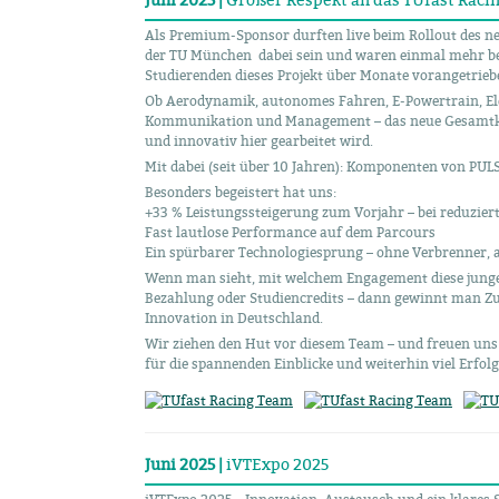
Juni 2025 |
Großer Respekt an das TUfast Raci
Als Premium-Sponsor durften live beim Rollout des n
der TU München dabei sein und waren einmal mehr beei
Studierenden dieses Projekt über Monate vorangetrieb
Ob Aerodynamik, autonomes Fahren, E-Powertrain, El
Kommunikation und Management – das neue Gesamtkonz
und innovativ hier gearbeitet wird.
Mit dabei (seit über 10 Jahren): Komponenten von PU
Besonders begeistert hat uns:
+33 % Leistungssteigerung zum Vorjahr – bei reduzie
Fast lautlose Performance auf dem Parcours
Ein spürbarer Technologiesprung – ohne Verbrenner, 
Wenn man sieht, mit welchem Engagement diese junge
Bezahlung oder Studiencredits – dann gewinnt man Zu
Innovation in Deutschland.
Wir ziehen den Hut vor diesem Team – und freuen un
für die spannenden Einblicke und weiterhin viel Erfolg
Juni 2025 |
iVTExpo 2025