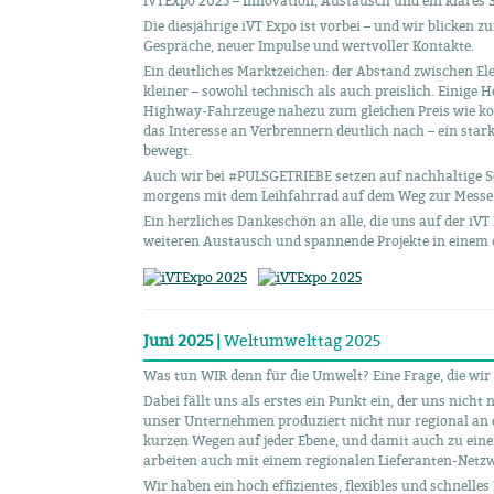
iVTExpo 2025 – Innovation, Austausch und ein klares S
Die diesjährige iVT Expo ist vorbei – und wir blicken 
Gespräche, neuer Impulse und wertvoller Kontakte.
Ein deutliches Marktzeichen: der Abstand zwischen 
kleiner – sowohl technisch als auch preislich. Einige H
Highway-Fahrzeuge nahezu zum gleichen Preis wie konv
das Interesse an Verbrennern deutlich nach – ein stark
bewegt.
Auch wir bei #PULSGETRIEBE setzen auf nachhaltige Sc
morgens mit dem Leihfahrrad auf dem Weg zur Messe
Ein herzliches Dankeschön an alle, die uns auf der iV
weiteren Austausch und spannende Projekte in eine
Juni 2025 |
Weltumwelttag 2025
Was tun WIR denn für die Umwelt? Eine Frage, die wir
Dabei fällt uns als erstes ein Punkt ein, der uns nicht
unser Unternehmen produziert nicht nur regional an e
kurzen Wegen auf jeder Ebene, und damit auch zu eine
arbeiten auch mit einem regionalen Lieferanten-Netz
Wir haben ein hoch effizientes, flexibles und schnelle